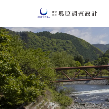
コ
ン
原
テ
調
ン
ツ
査
地
奥
へ
域
設
ス
の
原
キ
発
計
ッ
展
調
プ
と
共
査
に
設
計