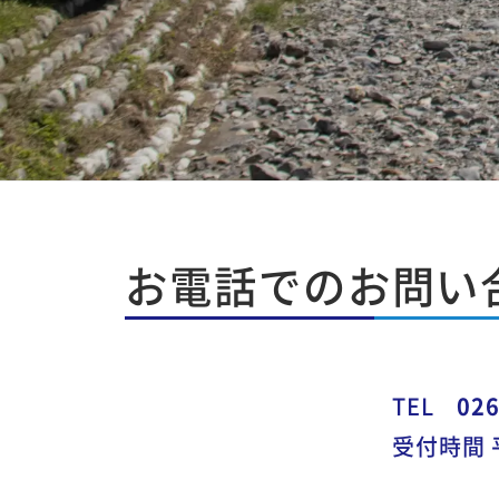
お電話でのお問い
お
問
い
TEL
026
合
受付時間 平
わ