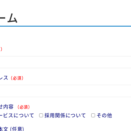
ーム
須）
レス
（必須）
せ内容
（必須）
ービスについて
採用関係について
その他
文 (任意)