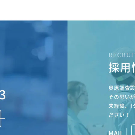
RECRUI
採用
奥原調査
3
その思い
未経験、I
ださい！
MAIL