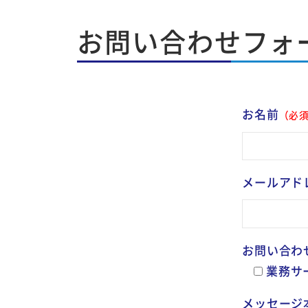
せ
お問い合わせフォ
2022.11.20
by
お名前
（必
メールアド
お問い合わ
業務サ
メッセージ本